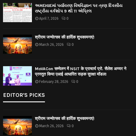
અમદાવાદમાં પર્યાવરણ વિષવિજ્ઞાન પર ત્રણ દિવસીય
રાષ્ટ્રીય વર્કશોપ 9 થી 11 એપ્રિલ
April 7, 2026
0
श्रीराम जन्मोत्सव की हार्दिक शुभकामनाएं!
March 26, 2026
0
MoVACon सम्मेलन में NSIT के प्राचार्य प्रो. सैलेश अय्यर ने
प्रस्तुत किया एआई आधारित सड़क सुरक्षा मॉडल!
February 28, 2026
0
EDITOR'S PICKS
श्रीराम जन्मोत्सव की हार्दिक शुभकामनाएं!
March 26, 2026
0