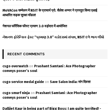
C
MoVACon सम्मेलन में NSIT के प्राचार्य प्रो. सैलेश अय्यर ने प्रस्तुत किया एआई
H
आधारित सड़क सुरक्षा मॉडल!
नेशनल फॉरेंसिक फीस्ट प्रमाण 3.0 वड़ोदरा में आयोजित
નેશનલ ફોરેન્સિક ફેસ્ટ “પ્રમાણ 3.0” વડોદરામાં સંપન્ન, NSIT દળે ભાગ લીધો
RECENT COMMENTS
csgo overwatch
on
Prashant Samtani : Ace Photographer
conveys poser’s soul
csgo service medal guide
on
Save Salon India: मांग दिवस!
csgo smurf ninja
on
Prashant Samtani : Ace Photographer
conveys poser’s soul
Dalljiet Kaur in being part of Bigg Boss: I am quite terrified! -