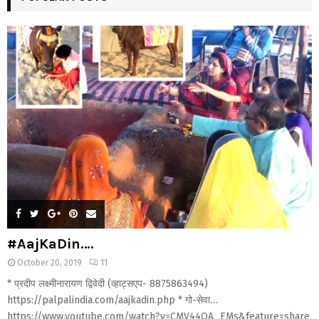
#AajKaDin….
October 20, 2019
11
* प्रदीप लक्ष्मीनारायण द्विवेदी (व्हाट्सएप- 8875863494)
https://palpalindia.com/aajkadin.php * गो-सेवा…
https://www.youtube.com/watch?v=CMV44QA_EMs&feature=share