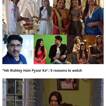
‘Yeh Rishtey Hain Pyaar Ke’ : 5 reasons to watch