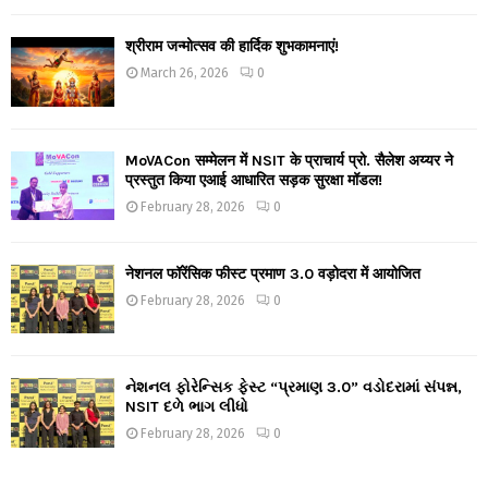
श्रीराम जन्मोत्सव की हार्दिक शुभकामनाएं!
March 26, 2026
0
MoVACon सम्मेलन में NSIT के प्राचार्य प्रो. सैलेश अय्यर ने
प्रस्तुत किया एआई आधारित सड़क सुरक्षा मॉडल!
February 28, 2026
0
नेशनल फॉरेंसिक फीस्ट प्रमाण 3.0 वड़ोदरा में आयोजित
February 28, 2026
0
નેશનલ ફોરેન્સિક ફેસ્ટ “પ્રમાણ 3.0” વડોદરામાં સંપન્ન,
NSIT દળે ભાગ લીધો
February 28, 2026
0