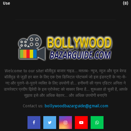
Use
(8)
Welcome to our site! बाॅलीवुड बाजार गाइड… मतलब- न्यूज, व्यूज और यूज बेस्ड
बाॅलीवुड से जुड़ी हर बात के लिए एक ऐसा डिजिटल प्लेटफार्म जो इस इंडस्ट्री के नए-से-
नए और पुराने-से-पुराने व्यक्ति के लिए उपयोगी हो… हनीमनी की ग्रुप एडिटर अनिता ने
डायरेक्टर प्रदीप द्विवेदी के इस प्रोजेक्ट को साकार किया है… शुरूआत हो चुकी है, आपके
सुझाव इसे और अधिक बेहतर… और अधिक उपयोगी बनाएंगे!
Contact us:
bollywoodbazarguide@gmail.com