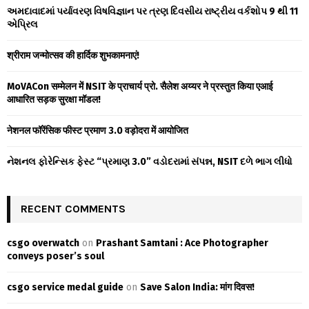
f
A
અમદાવાદમાં પર્યાવરણ વિષવિજ્ઞાન પર ત્રણ દિવસીય રાષ્ટ્રીય વર્કશોપ 9 થી 11
o
એપ્રિલ
r
R
:
श्रीराम जन्मोत्सव की हार्दिक शुभकामनाएं!
C
MoVACon सम्मेलन में NSIT के प्राचार्य प्रो. सैलेश अय्यर ने प्रस्तुत किया एआई
H
आधारित सड़क सुरक्षा मॉडल!
नेशनल फॉरेंसिक फीस्ट प्रमाण 3.0 वड़ोदरा में आयोजित
નેશનલ ફોરેન્સિક ફેસ્ટ “પ્રમાણ 3.0” વડોદરામાં સંપન્ન, NSIT દળે ભાગ લીધો
RECENT COMMENTS
csgo overwatch
on
Prashant Samtani : Ace Photographer
conveys poser’s soul
csgo service medal guide
on
Save Salon India: मांग दिवस!