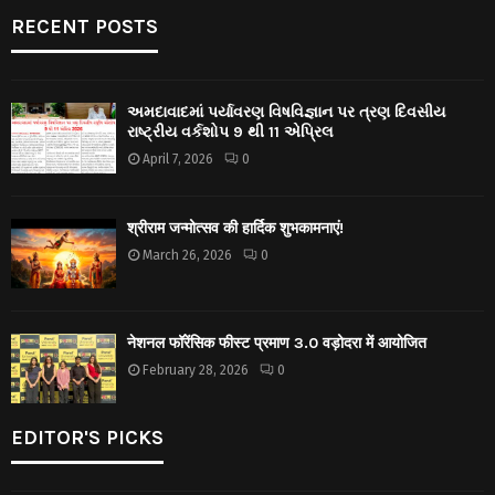
RECENT POSTS
અમદાવાદમાં પર્યાવરણ વિષવિજ્ઞાન પર ત્રણ દિવસીય
રાષ્ટ્રીય વર્કશોપ 9 થી 11 એપ્રિલ
April 7, 2026
0
श्रीराम जन्मोत्सव की हार्दिक शुभकामनाएं!
March 26, 2026
0
नेशनल फॉरेंसिक फीस्ट प्रमाण 3.0 वड़ोदरा में आयोजित
February 28, 2026
0
EDITOR'S PICKS