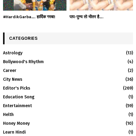
#HardikGarba…. हार्दिक गरबा!
पाप-पुण्य तो भीतर है….
CATEGORIES
Astrology
(13)
Bollywood's Rhythm
(4)
Career
(2)
City News
(36)
Editor's Picks
(269)
Education Song
(1)
Entertainment
(59)
Helth
(1)
Honey Money
(10)
Learn Hindi
(1)