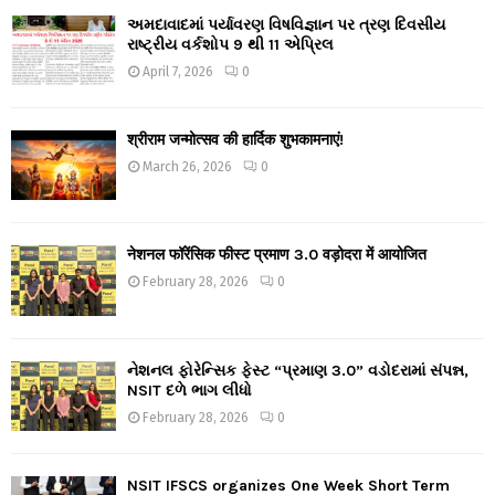
અમદાવાદમાં પર્યાવરણ વિષવિજ્ઞાન પર ત્રણ દિવસીય
રાષ્ટ્રીય વર્કશોપ 9 થી 11 એપ્રિલ
April 7, 2026
0
श्रीराम जन्मोत्सव की हार्दिक शुभकामनाएं!
March 26, 2026
0
नेशनल फॉरेंसिक फीस्ट प्रमाण 3.0 वड़ोदरा में आयोजित
February 28, 2026
0
નેશનલ ફોરેન્સિક ફેસ્ટ “પ્રમાણ 3.0” વડોદરામાં સંપન્ન,
NSIT દળે ભાગ લીધો
February 28, 2026
0
NSIT IFSCS organizes One Week Short Term