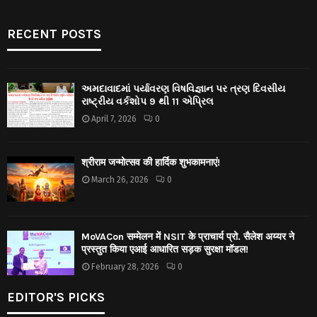
RECENT POSTS
અમદાવાદમાં પર્યાવરણ વિષવિજ્ઞાન પર ત્રણ દિવસીય
રાષ્ટ્રીય વર્કશોપ 9 થી 11 એપ્રિલ
April 7, 2026
0
श्रीराम जन्मोत्सव की हार्दिक शुभकामनाएं!
March 26, 2026
0
MoVACon सम्मेलन में NSIT के प्राचार्य प्रो. सैलेश अय्यर ने
प्रस्तुत किया एआई आधारित सड़क सुरक्षा मॉडल!
February 28, 2026
0
EDITOR'S PICKS