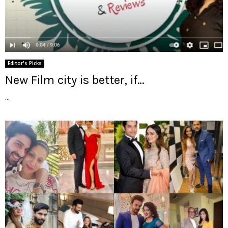
Editor's Picks
New Film city is better, if…
...