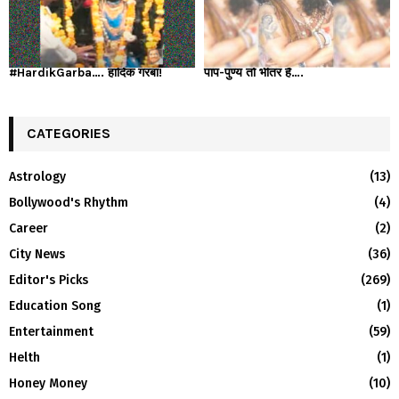
#HardikGarba…. हार्दिक गरबा!
पाप-पुण्य तो भीतर है….
CATEGORIES
Astrology
(13)
Bollywood's Rhythm
(4)
Career
(2)
City News
(36)
Editor's Picks
(269)
Education Song
(1)
Entertainment
(59)
Helth
(1)
Honey Money
(10)