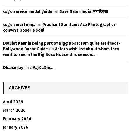
csgo service medal guide
on
Save Salon India: मांग दिवस!
csgo smurf ninja
on
Prashant Samtani : Ace Photographer
conveys poser’s soul
Dalljiet Kaur in being part of Bigg Boss: I am quite terrified! -
Bollywood Bazar Guide
on
Actors wish list about whom they
want to see in the Big Boss House this season….
Dhananjay
on
#AajKaDin….
ARCHIVES
April 2026
March 2026
February 2026
January 2026