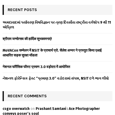
r
c
RECENT POSTS
E
h
f
A
અમદાવાદમાં પર્યાવરણ વિષવિજ્ઞાન પર ત્રણ દિવસીય રાષ્ટ્રીય વર્કશોપ 9 થી 11
o
એપ્રિલ
r
R
:
श्रीराम जन्मोत्सव की हार्दिक शुभकामनाएं!
C
MoVACon सम्मेलन में NSIT के प्राचार्य प्रो. सैलेश अय्यर ने प्रस्तुत किया एआई
H
आधारित सड़क सुरक्षा मॉडल!
नेशनल फॉरेंसिक फीस्ट प्रमाण 3.0 वड़ोदरा में आयोजित
નેશનલ ફોરેન્સિક ફેસ્ટ “પ્રમાણ 3.0” વડોદરામાં સંપન્ન, NSIT દળે ભાગ લીધો
RECENT COMMENTS
csgo overwatch
on
Prashant Samtani : Ace Photographer
conveys poser’s soul