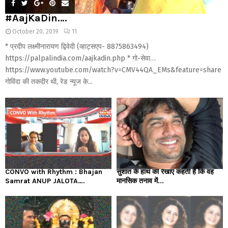
#AajKaDin….
October 20, 2019
11
* प्रदीप लक्ष्मीनारायण द्विवेदी (व्हाट्सएप- 8875863494)
https://palpalindia.com/aajkadin.php * गो-सेवा…
https://www.youtube.com/watch?v=CMV44QA_EMs&feature=share
गोविंदा की तकदीर थी, रेड न्यूज के...
CONVO with Rhythm : Bhajan
सुशांत के हाथ की रेखाएं कहती हैं कि वह
Samrat ANUP JALOTA….
मानसिक तनाव में...