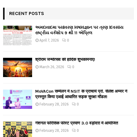
RECENT POSTS
અમદાવાદમાં પર્યાવરણ વિષવિજ્ઞાન પર ત્રણ દિવસીય
રાષ્ટ્રીય વર્કશોપ 9 થી 11 એપ્રિલ
April 7, 2026
0
श्रीराम जन्मोत्सव की हार्दिक शुभकामनाएं!
March 26, 2026
0
MoVACon सम्मेलन में NSIT के प्राचार्य प्रो. सैलेश अय्यर ने
प्रस्तुत किया एआई आधारित सड़क सुरक्षा मॉडल!
February 28, 2026
0
नेशनल फॉरेंसिक फीस्ट प्रमाण 3.0 वड़ोदरा में आयोजित
February 28, 2026
0